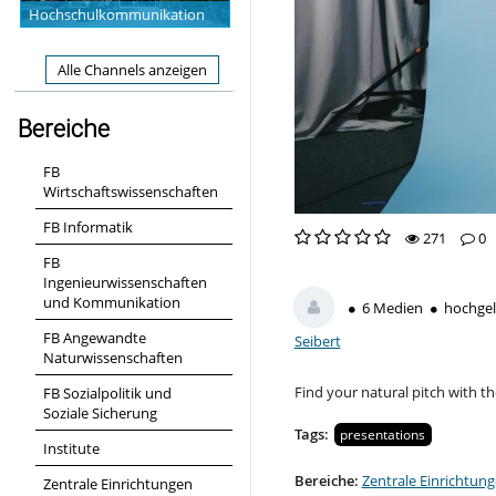
Hochschulkommunikation
Alle Channels anzeigen
Bereiche
FB
Wirtschaftswissenschaften
FB Informatik
271
0
0
0
FB
271
0
likes
favorites
Ingenieurwissenschaften
views
Kommentare
und Kommunikation
6 Medien
hochgel
FB Angewandte
Seibert
Naturwissenschaften
Find your natural pitch with th
FB Sozialpolitik und
Soziale Sicherung
Tags:
presentations
Institute
Bereiche:
Zentrale Einrichtun
Zentrale Einrichtungen