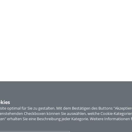
kies
te optimal für Sie zu gestalten. Mit dem Bestätigen des Buttons "Akzepti
ntenstehenden Checkboxen können Sie auswählen, welche Cookie-Kategorien
gen" erhalten Sie eine Beschreibung jeder Kategorie. Weitere Informationen f