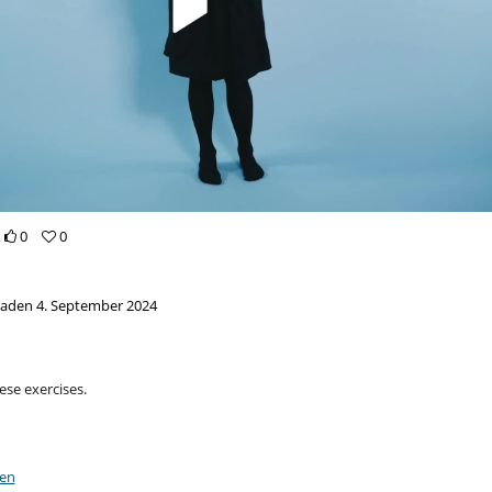
0
0
aden 4. September 2024
ese exercises.
gen